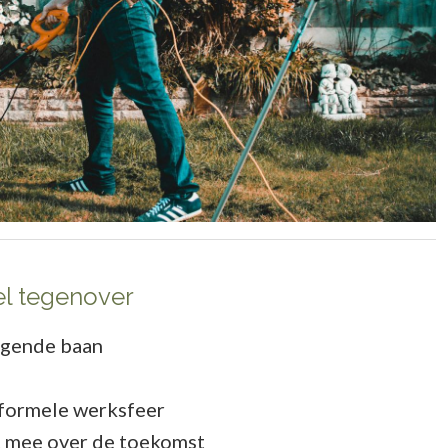
el tegenover
dagende baan
m
 informele werksfeer
kt mee over de toekomst