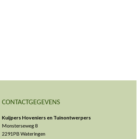
CONTACTGEGEVENS
Kuijpers Hoveniers en Tuinontwerpers
Monsterseweg 8
2291PB Wateringen