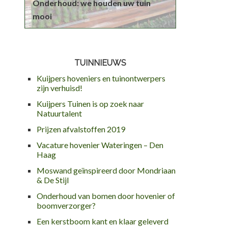
Onderhoud: we houden uw tuin
mooi
TUINNIEUWS
Kuijpers hoveniers en tuinontwerpers
zijn verhuisd!
Kuijpers Tuinen is op zoek naar
Natuurtalent
Prijzen afvalstoffen 2019
Vacature hovenier Wateringen – Den
Haag
Moswand geïnspireerd door Mondriaan
& De Stijl
Onderhoud van bomen door hovenier of
boomverzorger?
Een kerstboom kant en klaar geleverd