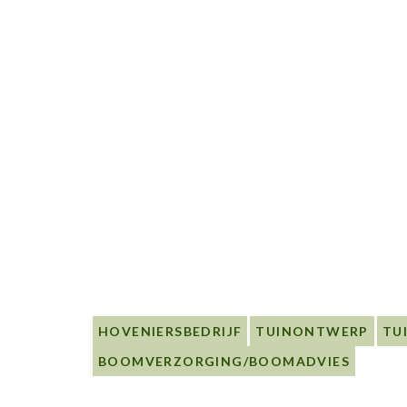
HOVENIERSBEDRIJF
TUINONTWERP
TU
BOOMVERZORGING/BOOMADVIES